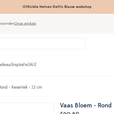
Officiële Heinen Delfts Blauw webshop
verzonden
Onze winkels
adeaus
Inspiratie
SALE
Rond - Keramiek - 13 cm
Vaas Bloem - Rond 