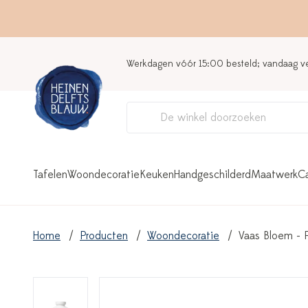
Werkdagen vóór 15:00 besteld; vandaag 
Tafelen
Woondecoratie
Keuken
Handgeschilderd
Maatwerk
C
Home
Producten
Woondecoratie
Vaas Bloem - 