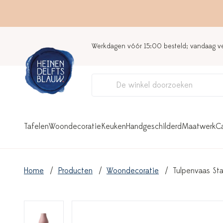
Werkdagen vóór 15:00 besteld; vandaag 
Tafelen
Woondecoratie
Keuken
Handgeschilderd
Maatwerk
C
Home
Producten
Woondecoratie
Tulpenvaas St