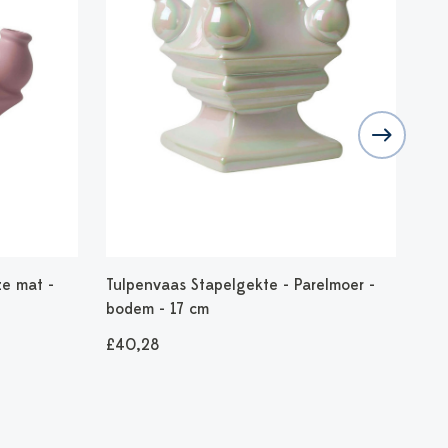
ze mat -
Tulpenvaas Stapelgekte - Parelmoer -
Tul
bodem - 17 cm
Mi
£40,28
£2