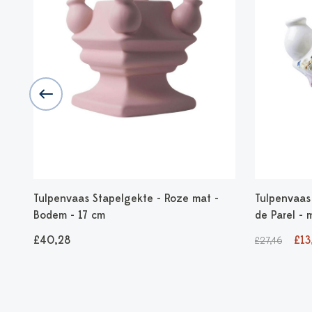
Tulpenvaas Stapelgekte - Roze mat -
Tulpenvaas
Bodem - 17 cm
de Parel - 
£40,28
£13
£27,46