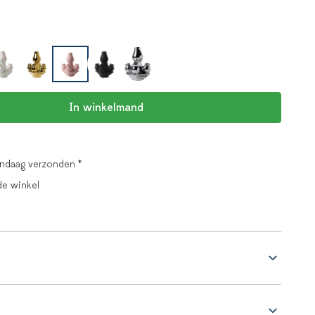
In winkelmand
andaag verzonden *
de winkel