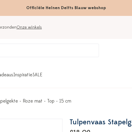
Officiële Heinen Delfts Blauw webshop
verzonden
Onze winkels
adeaus
Inspiratie
SALE
apelgekte - Roze mat - Top - 15 cm
Tulpenvaas Stapelg