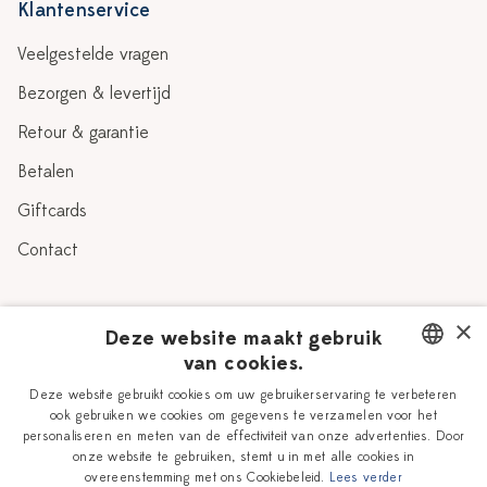
Klantenservice
Veelgestelde vragen
Bezorgen & levertijd
Retour & garantie
Betalen
Giftcards
Contact
Over Heinen Delfts Blauw
×
Deze website maakt gebruik
van cookies.
Blog
Delfts Blauw
DUTCH
Deze website gebruikt cookies om uw gebruikerservaring te verbeteren
Verhaal
Workshops
ook gebruiken we cookies om gegevens te verzamelen voor het
ENGLISH
personaliseren en meten van de effectiviteit van onze advertenties. Door
Onze plateelschilders
Vacatures
onze website te gebruiken, stemt u in met alle cookies in
overeenstemming met ons Cookiebeleid.
Lees verder
Winkels
Zakelijk