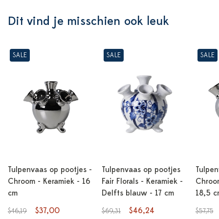
Dit vind je misschien ook leuk
SALE
SALE
SALE
Tulpenvaas op pootjes -
Tulpenvaas op pootjes
Tulpen
Chroom - Keramiek - 16
Fair Florals - Keramiek -
Chroom
cm
Delfts blauw - 17 cm
18,5 c
$37,00
$46,24
$46,19
$69,31
$57,75