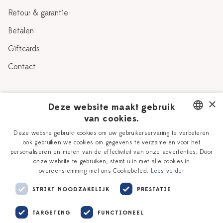
Retour & garantie
Betalen
Giftcards
Contact
Over Heinen Delfts Blauw
×
Deze website maakt gebruik
van cookies.
Blog
Delfts Blauw
DUTCH
Deze website gebruikt cookies om uw gebruikerservaring te verbeteren
Verhaal
Workshops
ook gebruiken we cookies om gegevens te verzamelen voor het
ENGLISH
personaliseren en meten van de effectiviteit van onze advertenties. Door
Onze plateelschilders
Vacatures
onze website te gebruiken, stemt u in met alle cookies in
overeenstemming met ons Cookiebeleid.
Lees verder
Winkels
Zakelijk
STRIKT NOODZAKELIJK
PRESTATIE
TARGETING
FUNCTIONEEL