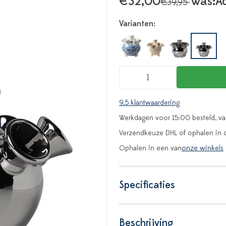
€32,00
Was:
Ad
€39,95
Varianten:
9.5 klantwaardering
Werkdagen voor 15:00 besteld, v
Verzendkeuze DHL of ophalen in 
Ophalen in een van
onze winkels
Specificaties
Beschrijving