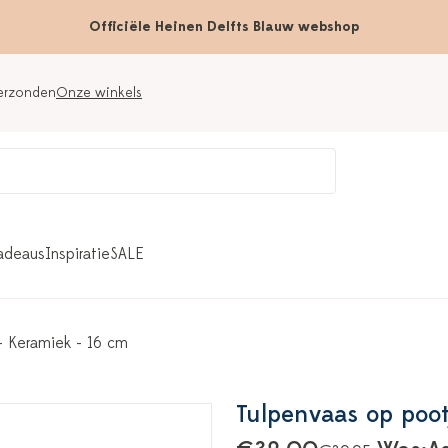
Officiële Heinen Delfts Blauw webshop
verzonden
Onze winkels
adeaus
Inspiratie
SALE
- Keramiek - 16 cm
Tulpenvaas op poot