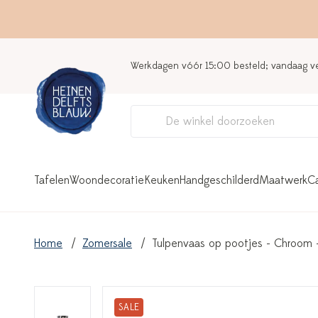
Werkdagen vóór 15:00 besteld; vandaag 
Tafelen
Woondecoratie
Keuken
Handgeschilderd
Maatwerk
C
Home
Zomersale
Tulpenvaas op pootjes - Chroom 
SALE