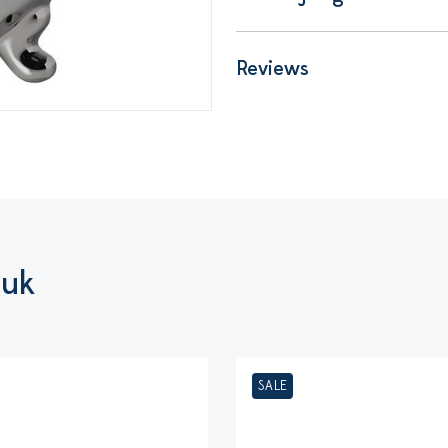
Reviews
euk
SALE