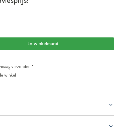
viesprijs:
In winkelmand
andaag verzonden *
de winkel