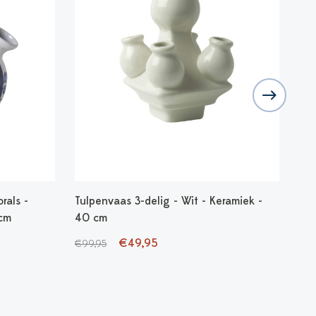
rals -
Tulpenvaas 3-delig - Wit - Keramiek -
Tul
 cm
40 cm
22
€49,95
€5
€99,95