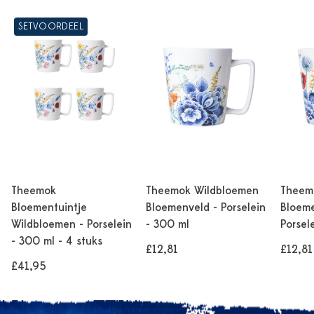
SETVOORDEEL
Theemok
Theemok Wildbloemen
Theem
Bloementuintje
Bloemenveld - Porselein
Bloeme
Wildbloemen - Porselein
- 300 ml
Porsel
- 300 ml - 4 stuks
£12,81
£12,81
£41,95