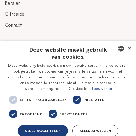
Betalen
Giftcards
Contact
Over Heinen Delfts Blauw
×
Deze website maakt gebruik
van cookies.
Blog
Delfts Blauw
DUTCH
Deze website gebruikt cookies om uw gebruikerservaring te verbeteren
Verhaal
Workshops
ook gebruiken we cookies om gegevens te verzamelen voor het
ENGLISH
personaliseren en meten van de effectiviteit van onze advertenties. Door
Onze plateelschilders
Vacatures
onze website te gebruiken, stemt u in met alle cookies in
overeenstemming met ons Cookiebeleid.
Lees verder
Winkels
Zakelijk
STRIKT NOODZAKELIJK
PRESTATIE
TARGETING
FUNCTIONEEL
ALLES ACCEPTEREN
ALLES AFWIJZEN