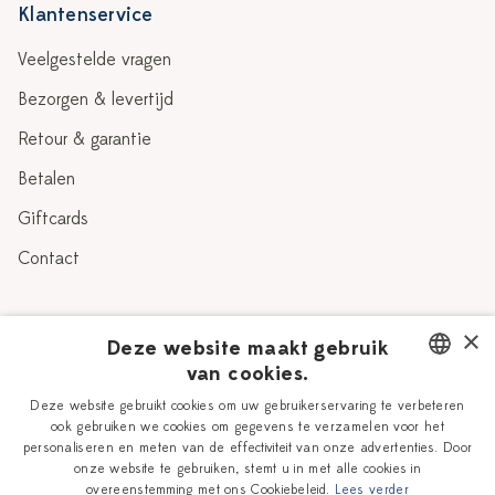
Klantenservice
Veelgestelde vragen
Bezorgen & levertijd
Retour & garantie
Betalen
Giftcards
Contact
Over Heinen Delfts Blauw
×
Deze website maakt gebruik
van cookies.
Blog
Delfts Blauw
DUTCH
Deze website gebruikt cookies om uw gebruikerservaring te verbeteren
Verhaal
Workshops
ook gebruiken we cookies om gegevens te verzamelen voor het
ENGLISH
personaliseren en meten van de effectiviteit van onze advertenties. Door
Onze plateelschilders
Vacatures
onze website te gebruiken, stemt u in met alle cookies in
overeenstemming met ons Cookiebeleid.
Lees verder