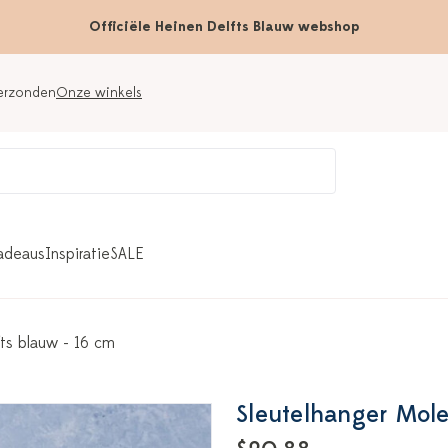
Officiële Heinen Delfts Blauw webshop
verzonden
Onze winkels
adeaus
Inspiratie
SALE
fts blauw - 16 cm
Sleutelhanger Mole