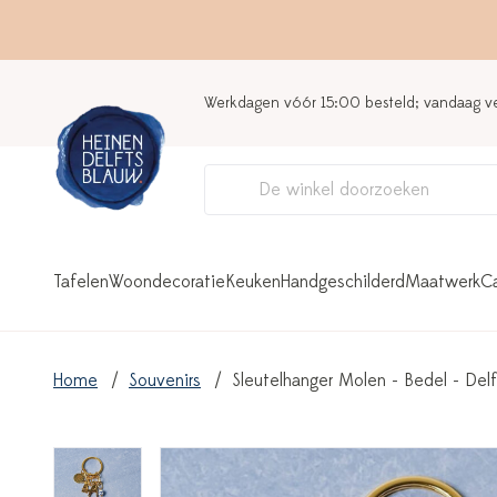
Werkdagen vóór 15:00 besteld; vandaag 
Tafelen
Woondecoratie
Keuken
Handgeschilderd
Maatwerk
C
Home
Souvenirs
Sleutelhanger Molen - Bedel - Del