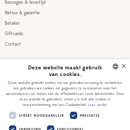
Bezorgen & levertijd
Retour & garantie
Betalen
Giftcards
Contact
Over Heinen Delfts Blauw
×
Deze website maakt gebruik
van cookies.
Blog
Delfts Blauw
DUTCH
Deze website gebruikt cookies om uw gebruikerservaring te verbeteren
Verhaal
Workshops
ook gebruiken we cookies om gegevens te verzamelen voor het
ENGLISH
personaliseren en meten van de effectiviteit van onze advertenties. Door
Onze plateelschilders
Vacatures
onze website te gebruiken, stemt u in met alle cookies in
overeenstemming met ons Cookiebeleid.
Lees verder
Winkels
Zakelijk
STRIKT NOODZAKELIJK
PRESTATIE
TARGETING
FUNCTIONEEL