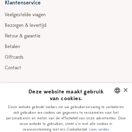
Klantenservice
Veelgestelde vragen
Bezorgen & levertijd
Retour & garantie
Betalen
Giftcards
Contact
Over Heinen Delfts Blauw
×
Deze website maakt gebruik
van cookies.
Blog
Delfts Blauw
DUTCH
Deze website gebruikt cookies om uw gebruikerservaring te verbeteren
Verhaal
Workshops
ook gebruiken we cookies om gegevens te verzamelen voor het
ENGLISH
personaliseren en meten van de effectiviteit van onze advertenties. Door
Onze plateelschilders
Vacatures
onze website te gebruiken, stemt u in met alle cookies in
overeenstemming met ons Cookiebeleid.
Lees verder
Winkels
Zakelijk