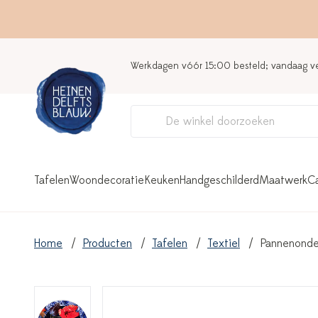
Werkdagen vóór 15:00 besteld; vandaag 
Tafelen
Woondecoratie
Keuken
Handgeschilderd
Maatwerk
C
Home
Producten
Tafelen
Textiel
Pannenonde