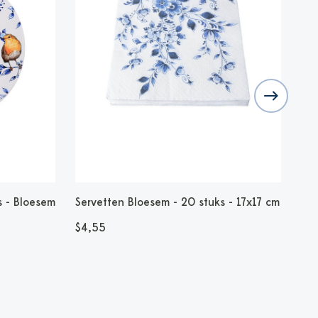
 - Bloesem
Servetten Bloesem - 20 stuks - 17x17 cm
Ond
Ker
$4,55
$19