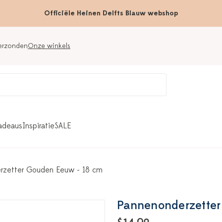
Officiële Heinen Delfts Blauw webshop
verzonden
Onze winkels
adeaus
Inspiratie
SALE
rzetter Gouden Eeuw - 18 cm
Pannenonderzetter