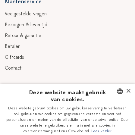
Klantenservice
Veelgestelde vragen
Bezorgen & levertijd
Retour & garantie
Betalen
Giftcards
Contact
Over Heinen Delfts Blauw
×
Deze website maakt gebruik
van cookies.
Blog
Delfts Blauw
DUTCH
Deze website gebruikt cookies om uw gebruikerservaring te verbeteren
Verhaal
Workshops
ook gebruiken we cookies om gegevens te verzamelen voor het
ENGLISH
personaliseren en meten van de effectiviteit van onze advertenties. Door
Onze plateelschilders
Vacatures
onze website te gebruiken, stemt u in met alle cookies in
overeenstemming met ons Cookiebeleid.
Lees verder
Winkels
Zakelijk