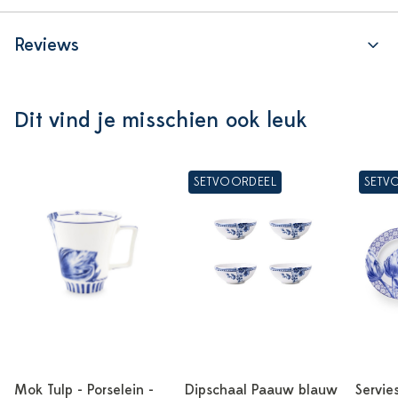
Reviews
Dit vind je misschien ook leuk
SETVOORDEEL
SETV
Mok Tulp - Porselein -
Dipschaal Paauw blauw
Servie