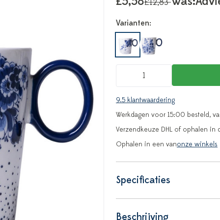
£5,58
Was:
Advi
£12,83
Varianten:
9.5 klantwaardering
Werkdagen voor 15:00 besteld, v
Verzendkeuze DHL of ophalen in 
Ophalen in een van
onze winkels
Specificaties
Beschrijving