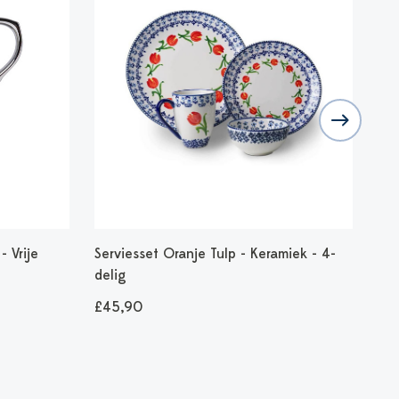
 Vrije
Serviesset Oranje Tulp - Keramiek - 4-
Dro
delig
12,
£45,90
£12