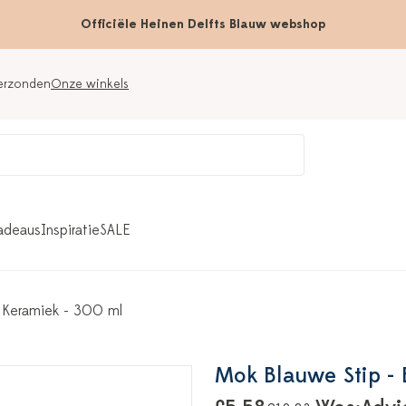
Officiële Heinen Delfts Blauw webshop
verzonden
Onze winkels
adeaus
Inspiratie
SALE
 Keramiek - 300 ml
Mok Blauwe Stip - 