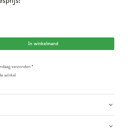
esprijs:
In winkelmand
andaag verzonden *
de winkel