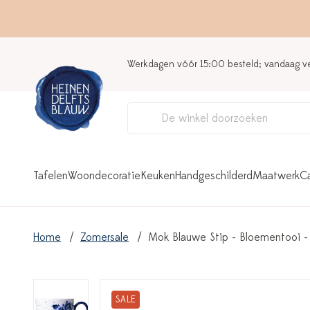
Werkdagen vóór 15:00 besteld; vandaag 
Tafelen
Woondecoratie
Keuken
Handgeschilderd
Maatwerk
C
Home
Zomersale
Mok Blauwe Stip - Bloementooi -
SALE