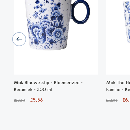
Mok Blauwe Stip - Bloemenzee -
Mok The He
Keramiek - 300 ml
Familie - K
£5,58
£6,
£12,83
£12,83