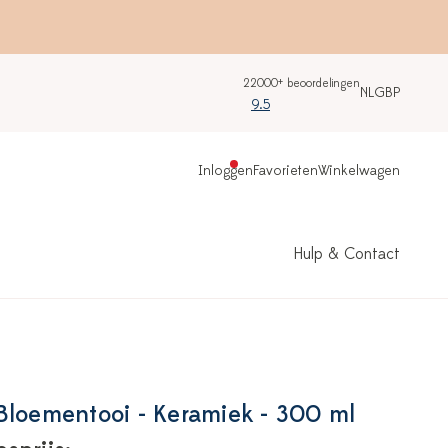
22000+ beoordelingen
NL
GBP
9.5
Inloggen
Favorieten
Winkelwagen
Hulp & Contact
Bloementooi - Keramiek - 300 ml