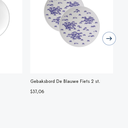
Gebaksbord De Blauwe Fiets 2 st.
Ker
$37,06
$1