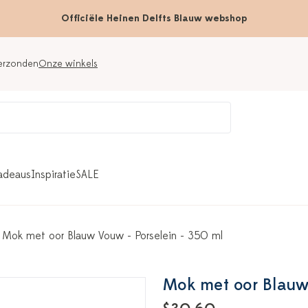
Officiële Heinen Delfts Blauw webshop
verzonden
Onze winkels
adeaus
Inspiratie
SALE
Mok met oor Blauw Vouw - Porselein - 350 ml
Mok met oor Blauw 