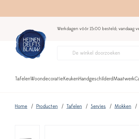
Werkdagen vóór 15:00 besteld; vandaag 
Tafelen
Woondecoratie
Keuken
Handgeschilderd
Maatwerk
C
Home
Producten
Tafelen
Servies
Mokken