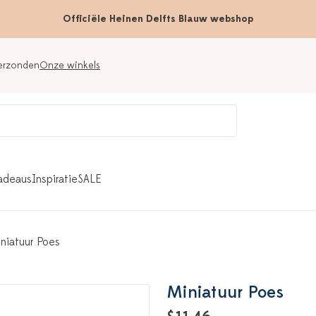
Officiële Heinen Delfts Blauw webshop
verzonden
Onze winkels
adeaus
Inspiratie
SALE
niatuur Poes
Miniatuur Poes