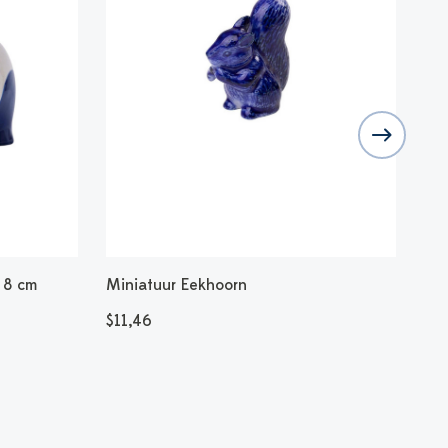
 8 cm
Miniatuur Eekhoorn
Min
$11,46
$11