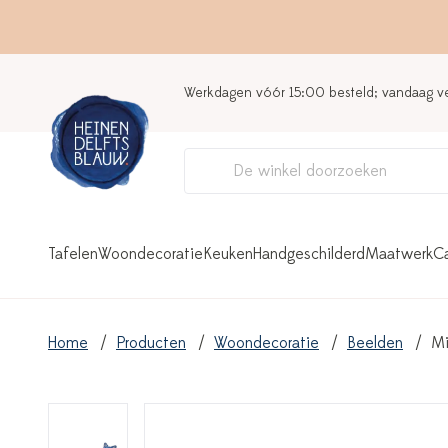
Werkdagen vóór 15:00 besteld; vandaag 
Tafelen
Woondecoratie
Keuken
Handgeschilderd
Maatwerk
C
Home
Producten
Woondecoratie
Beelden
Mi