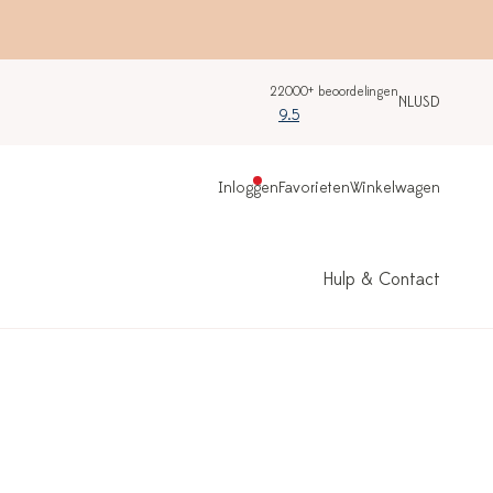
22000+ beoordelingen
NL
USD
9.5
Inloggen
Favorieten
Winkelwagen
Hulp & Contact