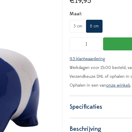
€19,95
Maat:
3 cm
8 cm
9.5 klantwaardering
Werkdagen voor 15:00 besteld, v
Verzendkeuze DHL of ophalen in 
Ophalen in een van
onze winkels
Specificaties
Beschrijving