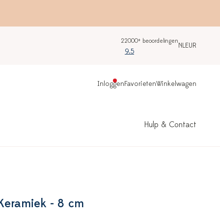
22000+ beoordelingen
NL
EUR
9.5
Inloggen
Favorieten
Winkelwagen
Hulp & Contact
Keramiek - 8 cm