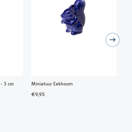
 - 3 cm
Miniatuur Eekhoorn
Min
€9,95
€9