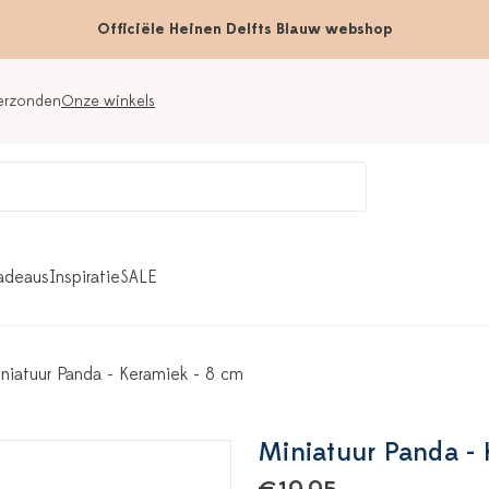
Officiële Heinen Delfts Blauw webshop
verzonden
Onze winkels
adeaus
Inspiratie
SALE
niatuur Panda - Keramiek - 8 cm
Miniatuur Panda - 