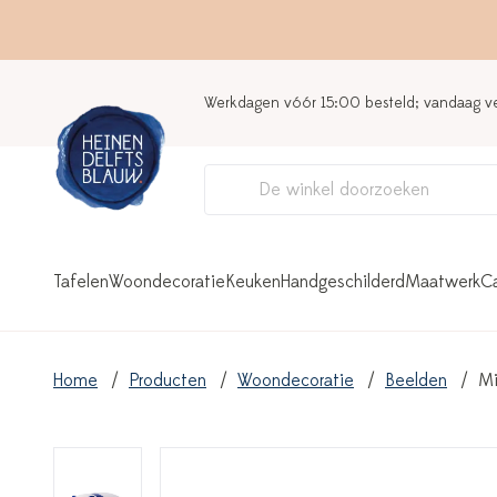
Werkdagen vóór 15:00 besteld; vandaag 
Tafelen
Woondecoratie
Keuken
Handgeschilderd
Maatwerk
C
Home
Producten
Woondecoratie
Beelden
Mi