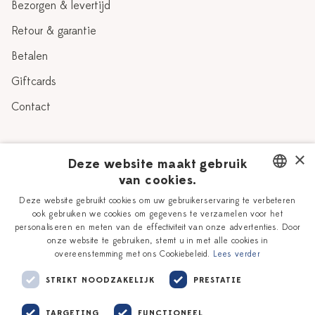
Bezorgen & levertijd
Retour & garantie
Betalen
Giftcards
Contact
Over Heinen Delfts Blauw
×
Deze website maakt gebruik
van cookies.
Blog
Delfts Blauw
DUTCH
Deze website gebruikt cookies om uw gebruikerservaring te verbeteren
Verhaal
Workshops
ook gebruiken we cookies om gegevens te verzamelen voor het
ENGLISH
personaliseren en meten van de effectiviteit van onze advertenties. Door
Onze plateelschilders
Vacatures
onze website te gebruiken, stemt u in met alle cookies in
overeenstemming met ons Cookiebeleid.
Lees verder
Winkels
Zakelijk
STRIKT NOODZAKELIJK
PRESTATIE
TARGETING
FUNCTIONEEL