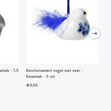
miek - 7,5
Kerstornament vogel met veer -
Ker
Keramiek - 5 cm
€9
€9,95