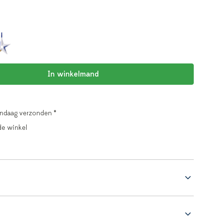
In winkelmand
andaag verzonden *
de winkel