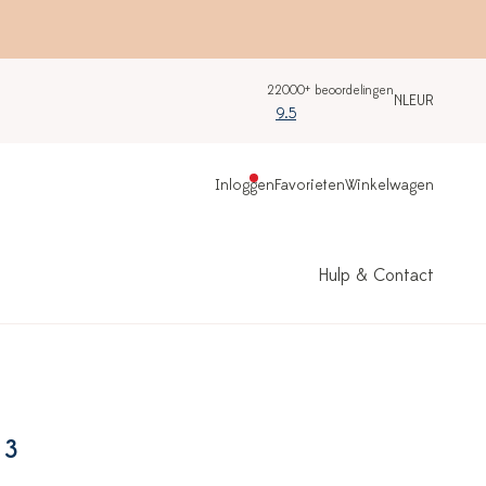
22000+ beoordelingen
NL
EUR
9.5
Inloggen
Favorieten
Winkelwagen
Hulp & Contact
 3