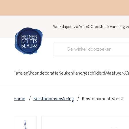
Werkdagen vóór 15:00 besteld; vandaag 
Tafelen
Woondecoratie
Keuken
Handgeschilderd
Maatwerk
C
Home
Kerstboomversiering
Kerstornament ster 3