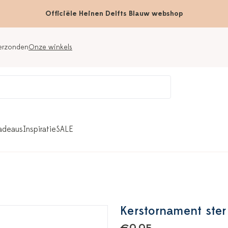
Officiële Heinen Delfts Blauw webshop
verzonden
Onze winkels
adeaus
Inspiratie
SALE
Kerstornament ster