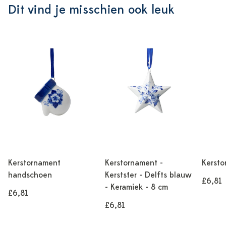
Dit vind je misschien ook leuk
Kerstornament
Kerstornament -
Kersto
handschoen
Kerstster - Delfts blauw
£6,81
- Keramiek - 8 cm
£6,81
£6,81