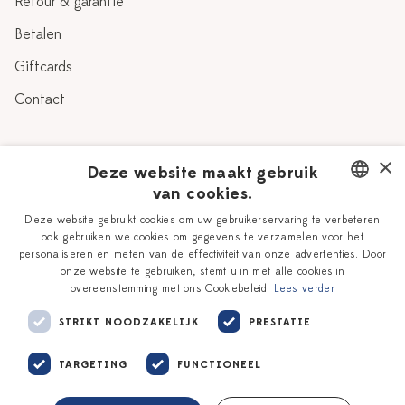
Retour & garantie
Betalen
Giftcards
Contact
Over Heinen Delfts Blauw
×
Deze website maakt gebruik
van cookies.
Blog
Delfts Blauw
DUTCH
Deze website gebruikt cookies om uw gebruikerservaring te verbeteren
Verhaal
Workshops
ook gebruiken we cookies om gegevens te verzamelen voor het
ENGLISH
personaliseren en meten van de effectiviteit van onze advertenties. Door
Onze plateelschilders
Vacatures
onze website te gebruiken, stemt u in met alle cookies in
overeenstemming met ons Cookiebeleid.
Lees verder
Winkels
Zakelijk
STRIKT NOODZAKELIJK
PRESTATIE
TARGETING
FUNCTIONEEL