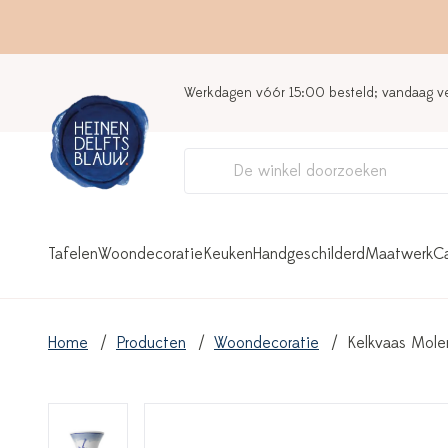
Werkdagen vóór 15:00 besteld; vandaag 
Tafelen
Woondecoratie
Keuken
Handgeschilderd
Maatwerk
C
Home
Producten
Woondecoratie
Kelkvaas Mole