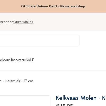
Officiële Heinen Delfts Blauw webshop
verzonden
Onze winkels
adeaus
Inspiratie
SALE
n - Keramiek - 17 cm
Kelkvaas Molen - K