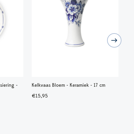
siering -
Kelkvaas Bloem - Keramiek - 17 cm
Tul
€15,95
€4