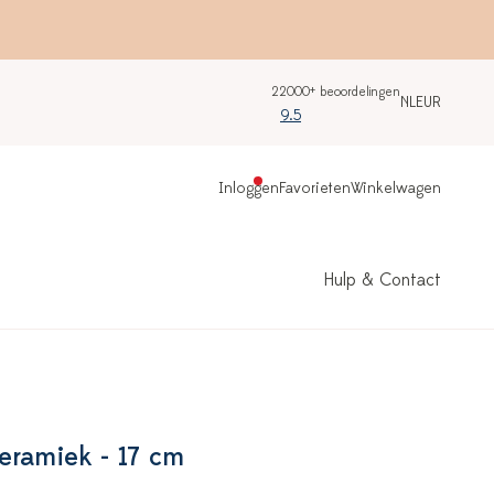
22000+ beoordelingen
NL
EUR
9.5
Inloggen
Favorieten
Winkelwagen
Hulp & Contact
eramiek - 17 cm