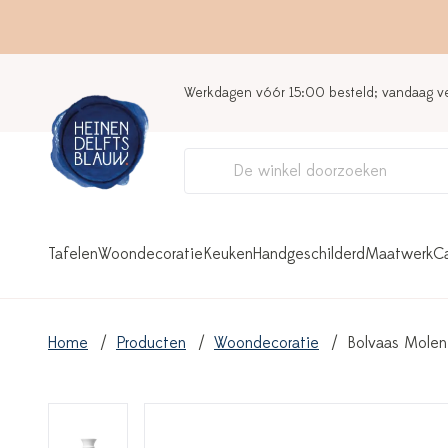
Werkdagen vóór 15:00 besteld; vandaag 
Tafelen
Woondecoratie
Keuken
Handgeschilderd
Maatwerk
C
Home
Producten
Woondecoratie
Bolvaas Molen