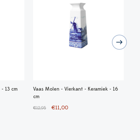
 - 13 cm
Vaas Molen - Vierkant - Keramiek - 16
Vaa
cm
€1
€11,00
€12,95