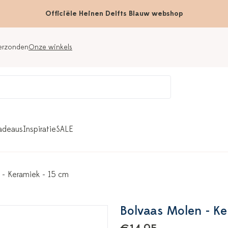
Officiële Heinen Delfts Blauw webshop
verzonden
Onze winkels
adeaus
Inspiratie
SALE
 - Keramiek - 15 cm
Bolvaas Molen - Ke