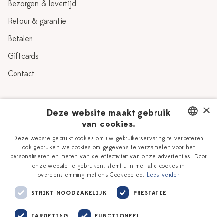
Bezorgen & levertijd
Retour & garantie
Betalen
Giftcards
Contact
Over Heinen Delfts Blauw
×
Deze website maakt gebruik
van cookies.
Blog
Delfts Blauw
DUTCH
Deze website gebruikt cookies om uw gebruikerservaring te verbeteren
Verhaal
Workshops
ook gebruiken we cookies om gegevens te verzamelen voor het
ENGLISH
personaliseren en meten van de effectiviteit van onze advertenties. Door
Onze plateelschilders
Vacatures
onze website te gebruiken, stemt u in met alle cookies in
overeenstemming met ons Cookiebeleid.
Lees verder
Winkels
Zakelijk
STRIKT NOODZAKELIJK
PRESTATIE
TARGETING
FUNCTIONEEL