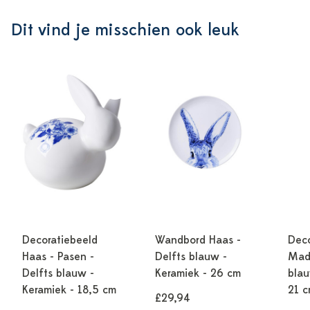
Dit vind je misschien ook leuk
Decoratiebeeld
Wandbord Haas -
Deco
Haas - Pasen -
Delfts blauw -
Mad
Delfts blauw -
Keramiek - 26 cm
blau
Keramiek - 18,5 cm
21 
£29,94