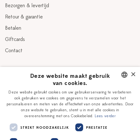
Bezorgen & levertijd
Retour & garantie
Betalen
Giftcards
Contact
Over Heinen Delfts Blauw
×
Deze website maakt gebruik
van cookies.
Blog
Delfts Blauw
DUTCH
Deze website gebruikt cookies om uw gebruikerservaring te verbeteren
Verhaal
Workshops
ook gebruiken we cookies om gegevens te verzamelen voor het
ENGLISH
personaliseren en meten van de effectiviteit van onze advertenties. Door
Onze plateelschilders
Vacatures
onze website te gebruiken, stemt u in met alle cookies in
overeenstemming met ons Cookiebeleid.
Lees verder
Winkels
Zakelijk
STRIKT NOODZAKELIJK
PRESTATIE