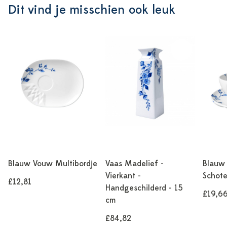
Dit vind je misschien ook leuk
Blauw Vouw Multibordje
Vaas Madelief -
Blauw
Vierkant -
Schote
£12,81
Handgeschilderd - 15
£19,6
cm
£84,82