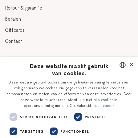
Retour & garantie
Betalen
Giftcards
Contact
Over Heinen Delfts Blauw
×
Deze website maakt gebruik
van cookies.
Blog
Delfts Blauw
DUTCH
Deze website gebruikt cookies om uw gebruikerservaring te verbeteren
Verhaal
Workshops
ook gebruiken we cookies om gegevens te verzamelen voor het
ENGLISH
personaliseren en meten van de effectiviteit van onze advertenties. Door
Onze plateelschilders
Vacatures
onze website te gebruiken, stemt u in met alle cookies in
overeenstemming met ons Cookiebeleid.
Lees verder
Winkels
Zakelijk
STRIKT NOODZAKELIJK
PRESTATIE
TARGETING
FUNCTIONEEL