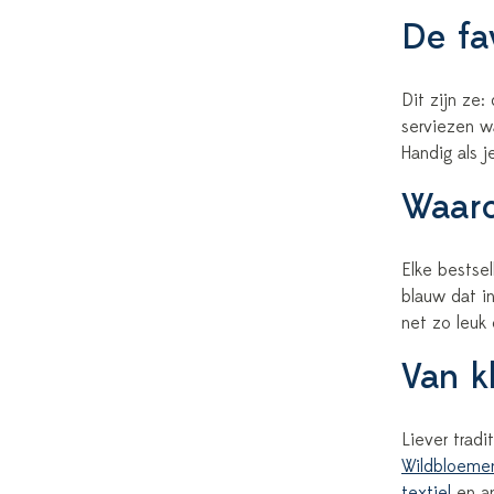
De fa
Dit zijn ze
serviezen w
Handig als j
Waaro
Elke bestsel
blauw dat in
net zo leuk
Van kl
Liever tradi
Wildbloeme
textiel
en an