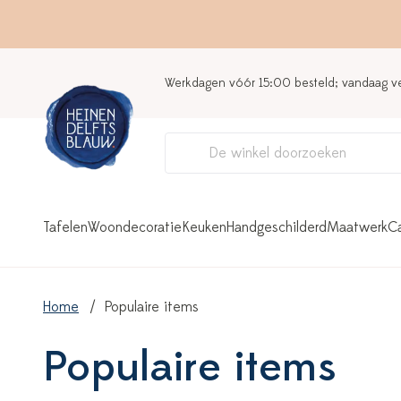
Werkdagen vóór 15:00 besteld; vandaag 
Tafelen
Woondecoratie
Keuken
Handgeschilderd
Maatwerk
C
Home
Populaire items
Populaire items