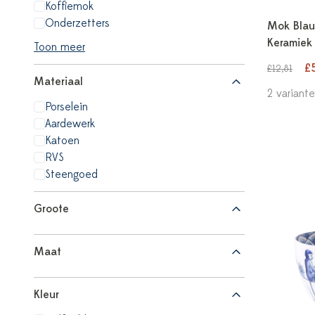
Koffiemok
Onderzetters
Mok Blau
Keramiek
Toon meer
£
£12,81
Materiaal
2 variant
Porselein
Aardewerk
Katoen
RVS
Steengoed
Groote
Maat
Kleur