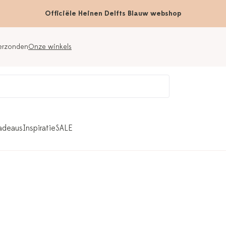
Officiële Heinen Delfts Blauw webshop
verzonden
Onze winkels
adeaus
Inspiratie
SALE