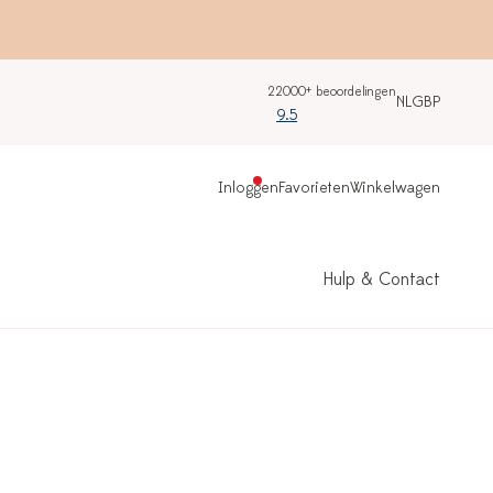
22000+ beoordelingen
NL
GBP
9.5
Inloggen
Favorieten
Winkelwagen
Hulp & Contact