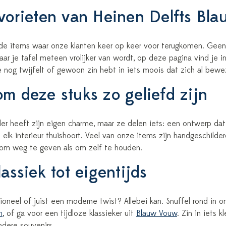
vorieten van Heinen Delfts Bla
: de items waar onze klanten keer op keer voor terugkomen. Gee
aar je tafel meteen vrolijker van wordt, op deze pagina vind je 
e nog twijfelt of gewoon zin hebt in iets moois dat zich al bewe
m deze stuks zo geliefd zijn
ler heeft zijn eigen charme, maar ze delen iets: een ontwerp dat 
 elk interieur thuishoort. Veel van onze items zijn handgeschild
 om weg te geven als om zelf te houden.
assiek tot eigentijds
tioneel of juist een moderne twist? Allebei kan. Snuffel rond in 
n
, of ga voor een tijdloze klassieker uit
Blauw Vouw
. Zin in iets 
dere souvenirs.