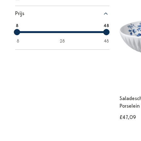
Prijs
8
48
8
28
48
Saladesc
Porselein
£47,09