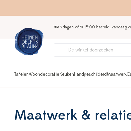
Werkdagen vóór 15:00 besteld; vandaag 
Tafelen
Woondecoratie
Keuken
Handgeschilderd
Maatwerk
C
Maatwerk & relat