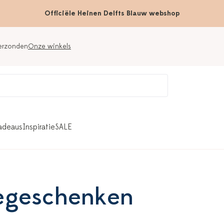
Officiële Heinen Delfts Blauw webshop
verzonden
Onze winkels
adeaus
Inspiratie
SALE
iegeschenken