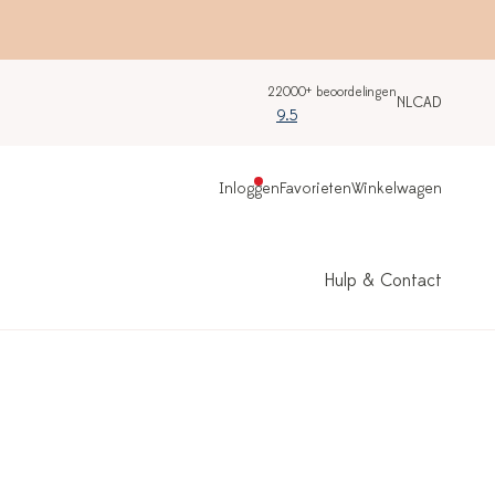
22000+ beoordelingen
NL
CAD
9.5
Inloggen
Favorieten
Winkelwagen
Hulp & Contact