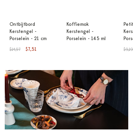
Ontbijtbord
Koffiemok
Peti
Kerstengel -
Kerstengel -
Kers
Porselein - 21 cm
Porselein - 145 ml
Pors
$7,51
$14,97
$9,19