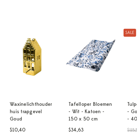
SALE
Waxinelichthouder
Tafelloper Bloemen
Tulp
huis trapgevel
- Wit - Katoen -
- Go
Goud
150 x 50 cm
- 4
$10,40
$34,63
$115,