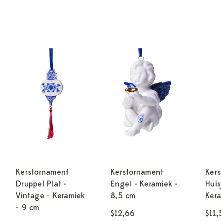
Kerstornament
Kerstornament
Ker
Druppel Plat -
Engel - Keramiek -
Huis
Vintage - Keramiek
8,5 cm
Kera
- 9 cm
$12,66
$11,