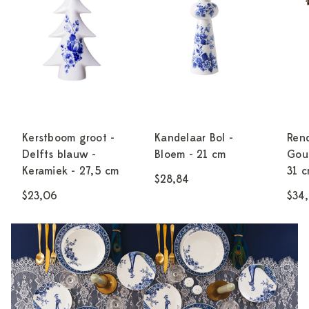
Kerstboom groot -
Kandelaar Bol -
Rend
Delfts blauw -
Bloem - 21 cm
Goud
Keramiek - 27,5 cm
31 
$28,84
$23,06
$34