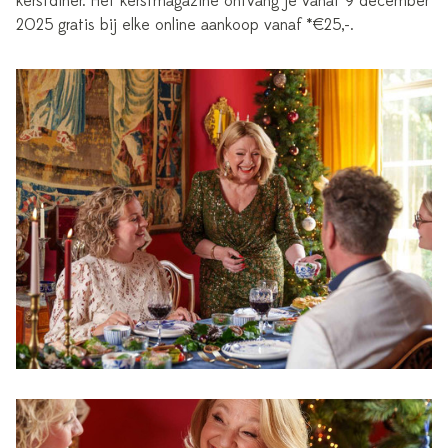
kerstdiner. Het kerstmagazine ontvang je vanaf 9 december
2025 gratis bij elke online aankoop vanaf *€25,-.