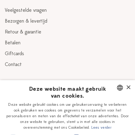
Veelgestelde vragen
Bezorgen & levertijd
Retour & garantie
Betalen
Giftcards
Contact
Over Heinen Delfts Blauw
×
Deze website maakt gebruik
van cookies.
Blog
Delfts Blauw
DUTCH
Deze website gebruikt cookies om uw gebruikerservaring te verbeteren
Verhaal
Workshops
ook gebruiken we cookies om gegevens te verzamelen voor het
ENGLISH
personaliseren en meten van de effectiviteit van onze advertenties. Door
Onze plateelschilders
Vacatures
onze website te gebruiken, stemt u in met alle cookies in
overeenstemming met ons Cookiebeleid.
Lees verder
Winkels
Zakelijk