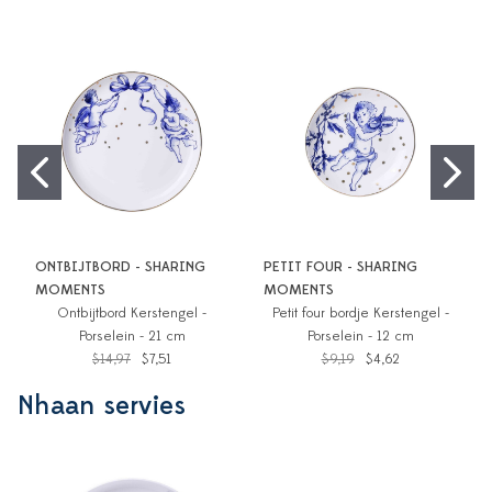
ONTBIJTBORD - SHARING
PETIT FOUR - SHARING
MOMENTS
MOMENTS
Ontbijtbord Kerstengel -
Petit four bordje Kerstengel -
Porselein - 21 cm
Porselein - 12 cm
$14,97
$7,51
$9,19
$4,62
Nhaan servies