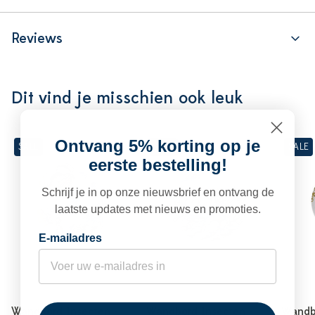
Reviews
Dit vind je misschien ook leuk
Ontvang 5% korting op je
SALE
SALE
SALE
eerste bestelling!
Schrijf je in op onze nieuwsbrief en ontvang de
laatste updates met nieuws en promoties.
E-mailadres
Wandbord Insecten -
Wandbord Insecten -
Wandbo