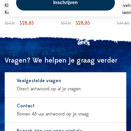
Inschrijven
Kleine beestjes -
Krekel - Keramiek - 31
Lieveh
Keramiek - 31 cm
cm
Kerami
$28,83
$28,83
$57,71
$57,71
$34,60
Vragen? We helpen je graag verder
Veelgestelde vragen
Direct antwoord op al je vragen
Contact
Binnen 48 uur antwoord op je vraag