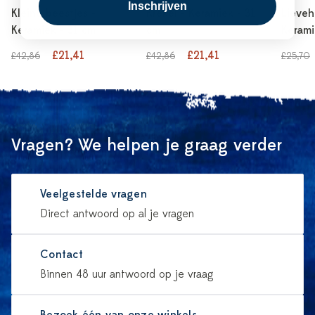
Inschrijven
Kleine beestjes -
Krekel - Keramiek - 31
Lieveh
Keramiek - 31 cm
cm
Kerami
£21,41
£21,41
£42,86
£42,86
£25,70
Vragen? We helpen je graag verder
Veelgestelde vragen
Direct antwoord op al je vragen
Contact
Binnen 48 uur antwoord op je vraag