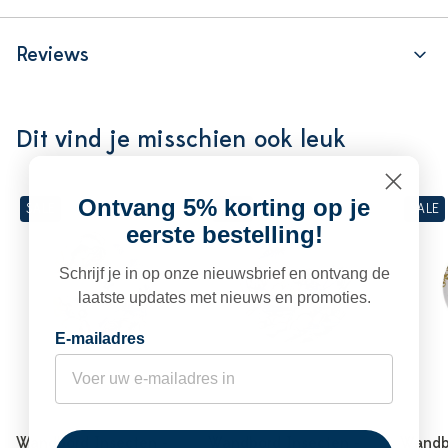
Reviews
Dit vind je misschien ook leuk
Ontvang 5% korting op je
SALE
SALE
SALE
eerste bestelling!
Schrijf je in op onze nieuwsbrief en ontvang de
laatste updates met nieuws en promoties.
E-mailadres
Wandbord Insecten -
Wandbord Insecten -
Wandbo