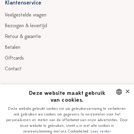
Klantenservice
Veelgestelde vragen
Bezorgen & levertijd
Retour & garantie
Betalen
Giftcards
Contact
Over Heinen Delfts Blauw
×
Deze website maakt gebruik
van cookies.
Blog
Delfts Blauw
DUTCH
Deze website gebruikt cookies om uw gebruikerservaring te verbeteren
Verhaal
Workshops
ook gebruiken we cookies om gegevens te verzamelen voor het
ENGLISH
personaliseren en meten van de effectiviteit van onze advertenties. Door
Onze plateelschilders
Vacatures
onze website te gebruiken, stemt u in met alle cookies in
overeenstemming met ons Cookiebeleid.
Lees verder
Winkels
Zakelijk