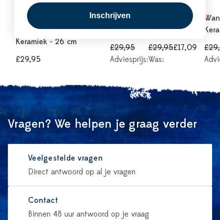
Inschrijven
Wandbord
Wandbord Ella -
Wand
Bosvogels -
Keramiek - 26 cm
Kera
Keramiek - 26 cm
£29,95
£29,95
£17,09
£29
£29,95
Adviesprijs:
Was:
Advi
Vragen? We helpen je graag verder
Veelgestelde vragen
Direct antwoord op al je vragen
Contact
Binnen 48 uur antwoord op je vraag