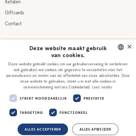
Betalen
Giftcards
Contact
Over Heinen Delfts Blauw
×
Deze website maakt gebruik
van cookies.
Blog
Delfts Blauw
DUTCH
Deze website gebruikt cookies om uw gebruikerservaring te verbeteren
Verhaal
Workshops
ook gebruiken we cookies om gegevens te verzamelen voor het
ENGLISH
personaliseren en meten van de effectiviteit van onze advertenties. Door
Onze plateelschilders
Vacatures
onze website te gebruiken, stemt u in met alle cookies in
overeenstemming met ons Cookiebeleid.
Lees verder
Winkels
Zakelijk
STRIKT NOODZAKELIJK
PRESTATIE
TARGETING
FUNCTIONEEL
ALLES ACCEPTEREN
ALLES AFWIJZEN