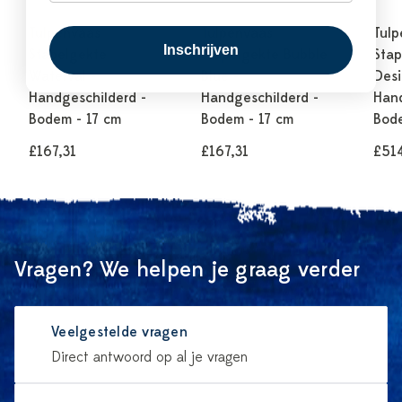
Tulpenvaas
Tulpenvaas
Tulp
Inschrijven
Stapelgekte
Stapelgekte Bubble
Stap
Waterval -
Blue -
Desi
Handgeschilderd -
Handgeschilderd -
Hand
Bodem - 17 cm
Bodem - 17 cm
Bode
£167,31
£167,31
£51
Vragen? We helpen je graag verder
Veelgestelde vragen
Direct antwoord op al je vragen