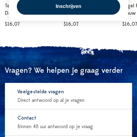
Tegel Landschap -
Tegel Grachtenpanden -
Tegel 
Inschrijven
Delfts blauw - 13 cm
Delfts blauw - 13 cm
blauw 
$16,07
$16,07
$16,0
Vragen? We helpen je graag verder
Veelgestelde vragen
Direct antwoord op al je vragen
Contact
Binnen 48 uur antwoord op je vraag