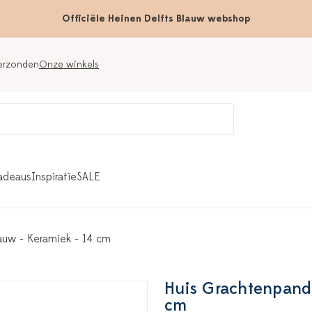
Officiële Heinen Delfts Blauw webshop
verzonden
Onze winkels
adeaus
Inspiratie
SALE
lauw - Keramiek - 14 cm
Huis Grachtenpand n
cm