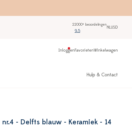
22000+ beoordelingen
NL
USD
9.5
Inloggen
Favorieten
Winkelwagen
Hulp & Contact
r.4 - Delfts blauw - Keramiek - 14