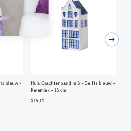
fts blauw -
Huis Grachtenpand nr.3 - Delfts blauw -
Min
Keramiek - 13 cm
$2
$16,12