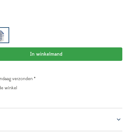
In winkelmand
andaag verzonden *
de winkel