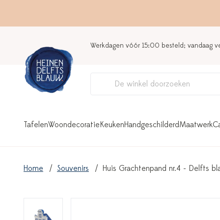
Werkdagen vóór 15:00 besteld; vandaag 
Tafelen
Woondecoratie
Keuken
Handgeschilderd
Maatwerk
C
Home
Souvenirs
Huis Grachtenpand nr.4 - Delfts b