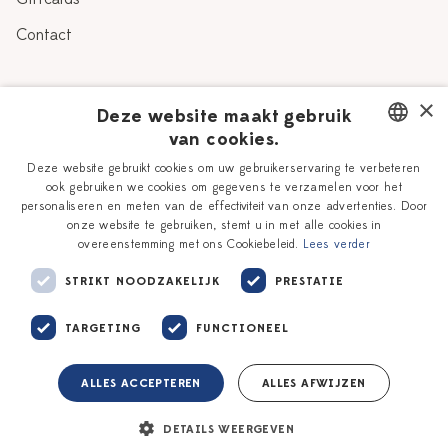
Contact
Over Heinen Delfts Blauw
×
Deze website maakt gebruik
van cookies.
Blog
Delfts Blauw
DUTCH
Deze website gebruikt cookies om uw gebruikerservaring te verbeteren
Verhaal
Workshops
ook gebruiken we cookies om gegevens te verzamelen voor het
ENGLISH
personaliseren en meten van de effectiviteit van onze advertenties. Door
Onze plateelschilders
Vacatures
onze website te gebruiken, stemt u in met alle cookies in
overeenstemming met ons Cookiebeleid.
Lees verder
Winkels
Zakelijk
STRIKT NOODZAKELIJK
PRESTATIE
TARGETING
FUNCTIONEEL
ALLES ACCEPTEREN
ALLES AFWIJZEN
Algemene voorwaarden
Privacy policy
DETAILS WEERGEVEN