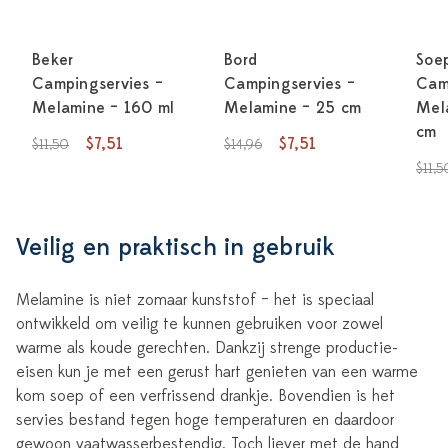
Beker
Bord
Soe
Campingservies –
Campingservies –
Cam
Melamine – 160 ml
Melamine – 25 cm
Mel
cm
$7,51
$7,51
$11,50
$14,96
$11,5
Veilig en praktisch in gebruik
Melamine is niet zomaar kunststof – het is speciaal
ontwikkeld om veilig te kunnen gebruiken voor zowel
warme als koude gerechten. Dankzij strenge productie-
eisen kun je met een gerust hart genieten van een warme
kom soep of een verfrissend drankje. Bovendien is het
servies bestand tegen hoge temperaturen en daardoor
gewoon vaatwasserbestendig. Toch liever met de hand