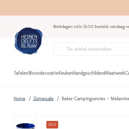
Werkdagen vóór 15:00 besteld; vandaag 
Tafelen
Woondecoratie
Keuken
Handgeschilderd
Maatwerk
C
Home
Zomersale
Beker Campingservies – Melamin
SALE