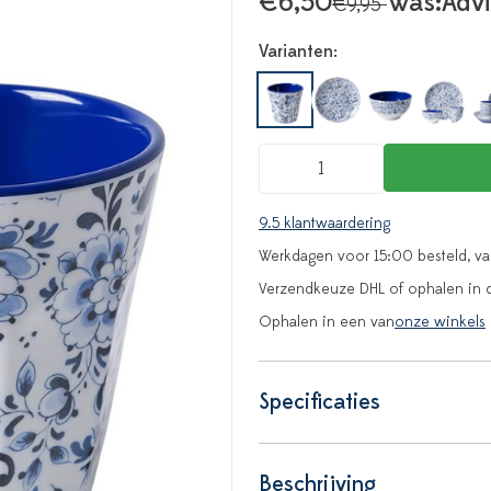
€6,50
Was:
Advi
€9,95
Varianten:
9.5 klantwaardering
Werkdagen voor 15:00 besteld, v
Verzendkeuze DHL of ophalen in 
Ophalen in een van
onze winkels
Specificaties
Beschrijving