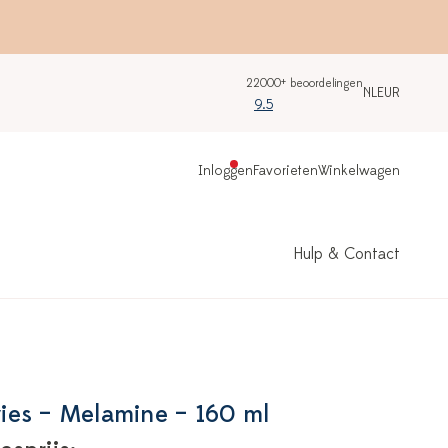
22000+ beoordelingen
NL
EUR
9.5
Inloggen
Favorieten
Winkelwagen
Hulp & Contact
ies – Melamine – 160 ml