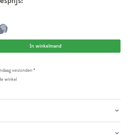
esprijs:
In winkelmand
andaag verzonden *
de winkel