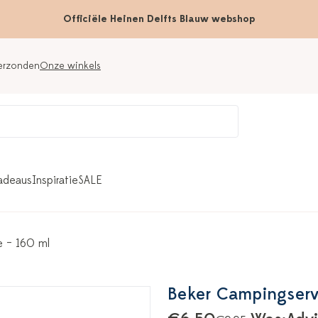
Officiële Heinen Delfts Blauw webshop
verzonden
Onze winkels
adeaus
Inspiratie
SALE
e – 160 ml
Beker Campingserv