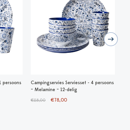
1 persoons
Campingservies Serviesset - 4 persoons
Mok
– Melamine – 12-delig
Roz
€78,00
€118,00
€14