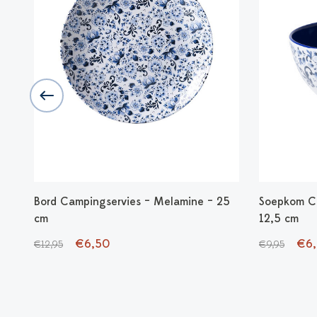
in
Bord Campingservies – Melamine – 25
Soepkom Ca
cm
12,5 cm
€6,50
€6
€12,95
€9,95