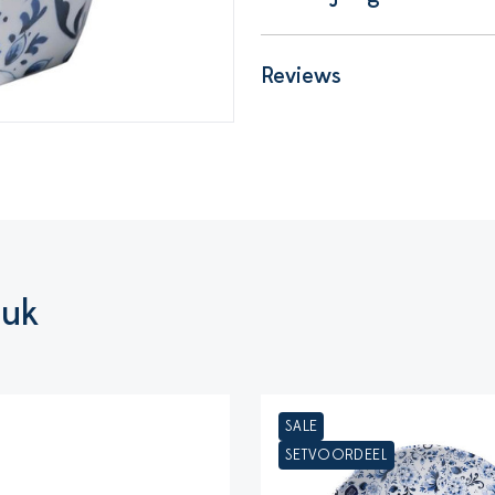
Reviews
euk
SALE
SETVOORDEEL