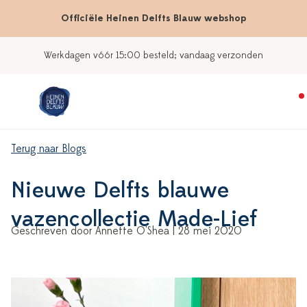
Officiële Heinen Delfts Blauw webshop
Werkdagen vóór 15:00 besteld; vandaag verzonden
Terug naar Blogs
Nieuwe Delfts blauwe
vazencollectie Made-Lief
Geschreven door Annette O'Shea | 28 mei 2020