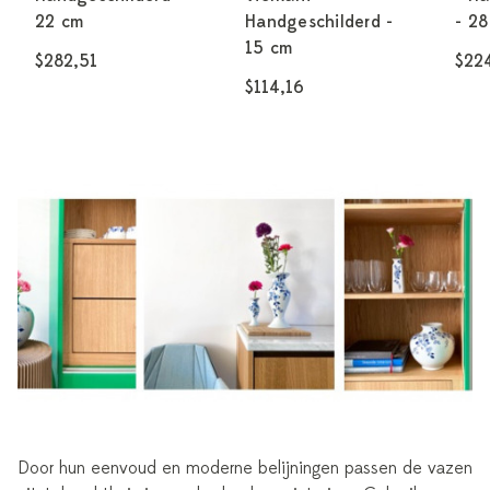
22 cm
Handgeschilderd -
- 28
15 cm
$282,51
$22
$114,16
Door hun eenvoud en moderne belijningen passen de vazen