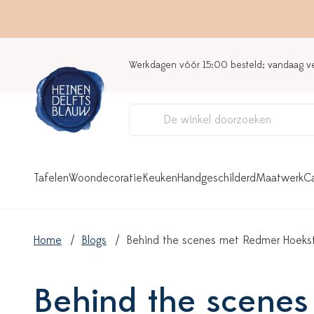
Werkdagen vóór 15:00 besteld; vandaag 
Tafelen
Woondecoratie
Keuken
Handgeschilderd
Maatwerk
C
Home
Blogs
Behind the scenes met Redmer Hoekst
Behind the scenes