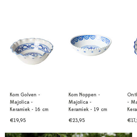
Kom Golven -
Kom Noppen -
Ontb
Majolica -
Majolica -
- Ma
Keramiek - 16 cm
Keramiek - 19 cm
Kera
€19,95
€23,95
€17