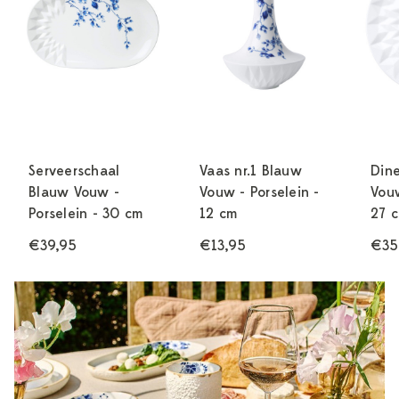
Serveerschaal
Vaas nr.1 Blauw
Din
Blauw Vouw -
Vouw - Porselein -
Vouw
Porselein - 30 cm
12 cm
27 
€39,95
€13,95
€35