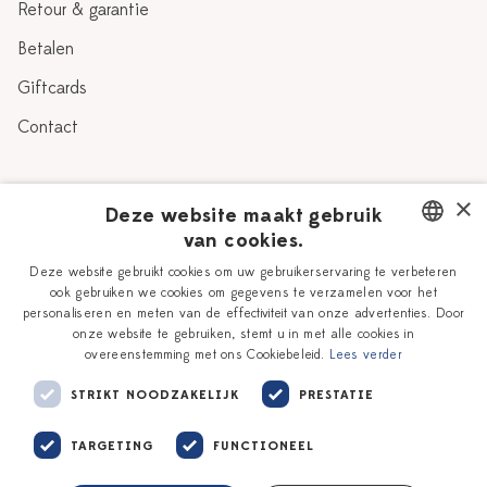
Retour & garantie
Betalen
Giftcards
Contact
Over Heinen Delfts Blauw
×
Deze website maakt gebruik
van cookies.
Blog
Delfts Blauw
DUTCH
Deze website gebruikt cookies om uw gebruikerservaring te verbeteren
Verhaal
Workshops
ook gebruiken we cookies om gegevens te verzamelen voor het
ENGLISH
personaliseren en meten van de effectiviteit van onze advertenties. Door
Onze plateelschilders
Vacatures
onze website te gebruiken, stemt u in met alle cookies in
overeenstemming met ons Cookiebeleid.
Lees verder
Winkels
Zakelijk
STRIKT NOODZAKELIJK
PRESTATIE
TARGETING
FUNCTIONEEL