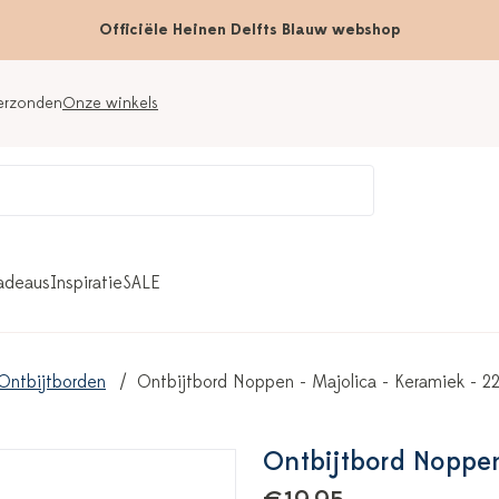
Officiële Heinen Delfts Blauw webshop
verzonden
Onze winkels
adeaus
Inspiratie
SALE
Ontbijtborden
Ontbijtbord Noppen - Majolica - Keramiek - 2
Ontbijtbord Noppen