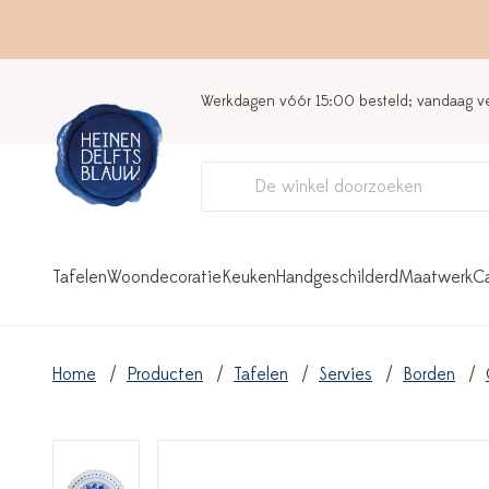
Werkdagen vóór 15:00 besteld; vandaag 
Tafelen
Woondecoratie
Keuken
Handgeschilderd
Maatwerk
C
Home
Producten
Tafelen
Servies
Borden