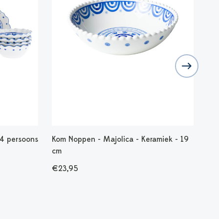
 4 persoons
Kom Noppen - Majolica - Keramiek - 19
Kom
cm
cm
€23,95
€1