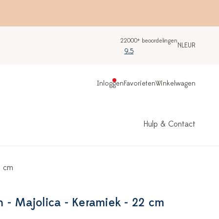
22000+ beoordelingen
NL
EUR
9.5
Inloggen
Favorieten
Winkelwagen
Hulp & Contact
2 cm
 - Majolica - Keramiek - 22 cm