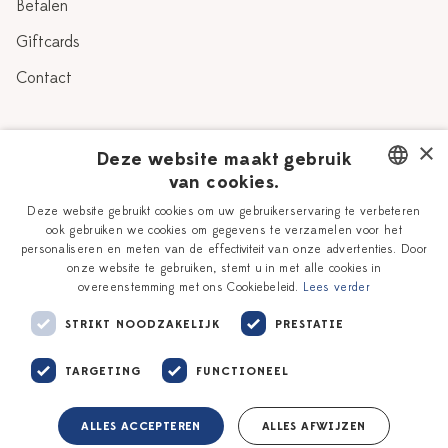
Betalen
Giftcards
Contact
Over Heinen Delfts Blauw
×
Deze website maakt gebruik
van cookies.
Blog
Delfts Blauw
DUTCH
Deze website gebruikt cookies om uw gebruikerservaring te verbeteren
Verhaal
Workshops
ook gebruiken we cookies om gegevens te verzamelen voor het
ENGLISH
personaliseren en meten van de effectiviteit van onze advertenties. Door
Onze plateelschilders
Vacatures
onze website te gebruiken, stemt u in met alle cookies in
overeenstemming met ons Cookiebeleid.
Lees verder
Winkels
Zakelijk
STRIKT NOODZAKELIJK
PRESTATIE
TARGETING
FUNCTIONEEL
ALLES ACCEPTEREN
ALLES AFWIJZEN