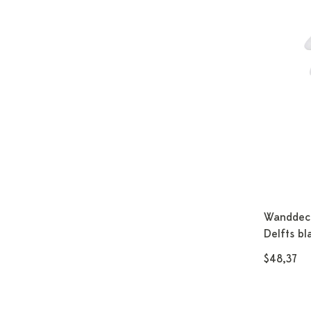
Wanddecor
Delfts bl
$48,37