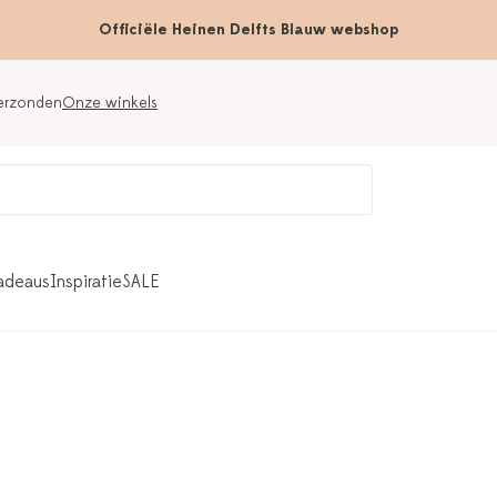
Officiële Heinen Delfts Blauw webshop
verzonden
Onze winkels
adeaus
Inspiratie
SALE