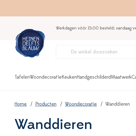
Werkdagen vóór 15:00 besteld; vandaag 
Tafelen
Woondecoratie
Keuken
Handgeschilderd
Maatwerk
C
Home
Producten
Woondecoratie
Wanddieren
Wanddieren