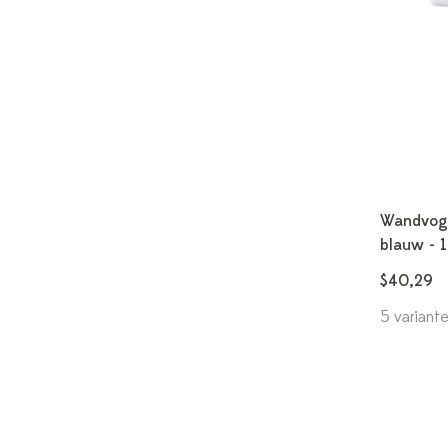
Wandvogel
blauw - 
$40,29
5 variant