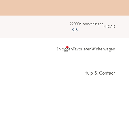
22000+ beoordelingen
NL
CAD
9.5
Inloggen
Favorieten
Winkelwagen
Hulp & Contact