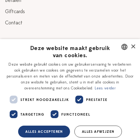
Betalen
Giftcards
Contact
Over Heinen Delfts Blauw
×
Deze website maakt gebruik
van cookies.
Blog
Delfts Blauw
DUTCH
Deze website gebruikt cookies om uw gebruikerservaring te verbeteren
Verhaal
Workshops
ook gebruiken we cookies om gegevens te verzamelen voor het
ENGLISH
personaliseren en meten van de effectiviteit van onze advertenties. Door
Onze plateelschilders
Vacatures
onze website te gebruiken, stemt u in met alle cookies in
overeenstemming met ons Cookiebeleid.
Lees verder
Winkels
Zakelijk
STRIKT NOODZAKELIJK
PRESTATIE
TARGETING
FUNCTIONEEL
ALLES ACCEPTEREN
ALLES AFWIJZEN
Algemene voorwaarden
Privacy policy