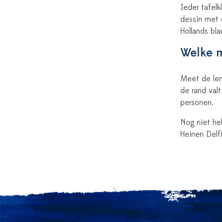
Ieder tafelk
dessin met 
Hollands bl
Welke m
Meet de len
de rand val
personen.
Nog niet he
Heinen Delft