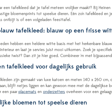
 een tafelkleed dat je tafel meteen vrolijker maakt? Bij Heinen 
ustige bloemenprints tot speelse dieren. Eén zo'n tafelkleed en je
 ontbijt is of een volgeladen feesttafel.
blauw tafelkleed: blauw op een frisse wi
leden hebben een heldere witte basis met het herkenbare blauw
k interieur en laat je servies juist mooi uitkomen. Zoek je specifi
ssieke twist? Dan zit je hier goed. Combineer 'm met bijpassen
n tafelkleed voor dagelijks gebruik
elkleden zijn gemaakt van luxe katoen en meten 140 x 260 cm, d
 aan, blijft netjes liggen en kan gewoon mee met de dagelijkse b
r een paar
placemats
en
onderzetters
overheen voor een gelaagd
lijke bloemen tot speelse dieren