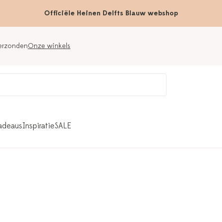
Officiële Heinen Delfts Blauw webshop
verzonden
Onze winkels
adeaus
Inspiratie
SALE