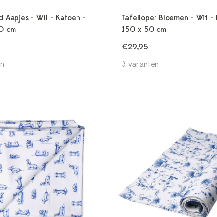
d Aapjes - Wit - Katoen -
Tafelloper Bloemen - Wit -
0 cm
150 x 50 cm
€29,95
en
3 varianten