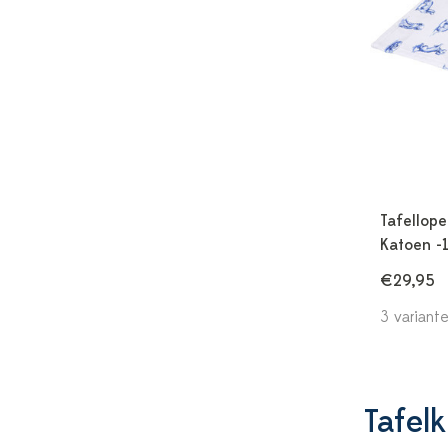
Tafellope
Katoen -
€29,95
3 variant
Tafel