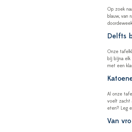
Op zoek naar
blauw, van r
doordeweeks
Delfts 
Onze tafelk
bij bijna el
met een kla
Katoene
Al onze taf
voelt zacht
eten? Leg e
Van vro