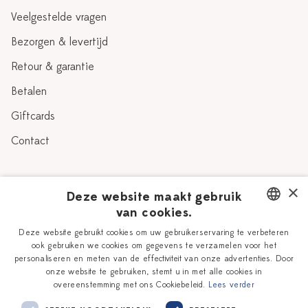
Veelgestelde vragen
Bezorgen & levertijd
Retour & garantie
Betalen
Giftcards
Contact
Over Heinen Delfts Blauw
×
Deze website maakt gebruik
van cookies.
Blog
Delfts Blauw
DUTCH
Deze website gebruikt cookies om uw gebruikerservaring te verbeteren
Verhaal
Workshops
ook gebruiken we cookies om gegevens te verzamelen voor het
ENGLISH
personaliseren en meten van de effectiviteit van onze advertenties. Door
Onze plateelschilders
Vacatures
onze website te gebruiken, stemt u in met alle cookies in
overeenstemming met ons Cookiebeleid.
Lees verder
Winkels
Zakelijk