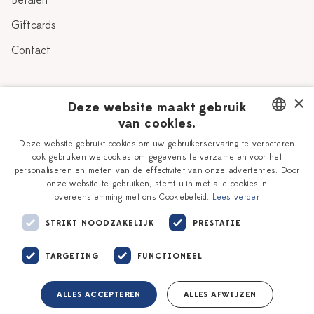
Betalen
Giftcards
Contact
Over Heinen Delfts Blauw
×
Deze website maakt gebruik
van cookies.
Blog
Delfts Blauw
DUTCH
Deze website gebruikt cookies om uw gebruikerservaring te verbeteren
Verhaal
Workshops
ook gebruiken we cookies om gegevens te verzamelen voor het
ENGLISH
personaliseren en meten van de effectiviteit van onze advertenties. Door
Onze plateelschilders
Vacatures
onze website te gebruiken, stemt u in met alle cookies in
overeenstemming met ons Cookiebeleid.
Lees verder
Winkels
Zakelijk
STRIKT NOODZAKELIJK
PRESTATIE
TARGETING
FUNCTIONEEL
ALLES ACCEPTEREN
ALLES AFWIJZEN
Algemene voorwaarden
Privacy policy