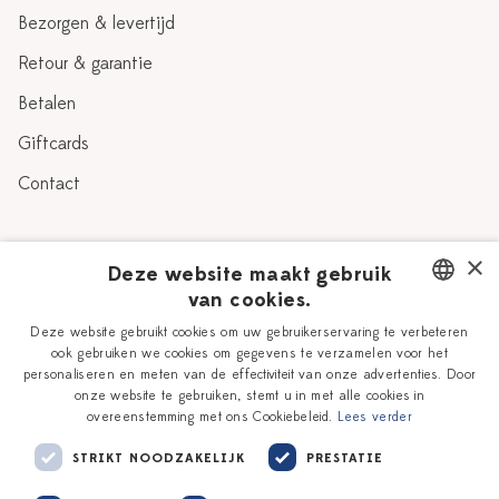
Bezorgen & levertijd
Retour & garantie
Betalen
Giftcards
Contact
Over Heinen Delfts Blauw
×
Deze website maakt gebruik
van cookies.
Blog
Delfts Blauw
DUTCH
Deze website gebruikt cookies om uw gebruikerservaring te verbeteren
Verhaal
Workshops
ook gebruiken we cookies om gegevens te verzamelen voor het
ENGLISH
personaliseren en meten van de effectiviteit van onze advertenties. Door
Onze plateelschilders
Vacatures
onze website te gebruiken, stemt u in met alle cookies in
overeenstemming met ons Cookiebeleid.
Lees verder
Winkels
Zakelijk
STRIKT NOODZAKELIJK
PRESTATIE