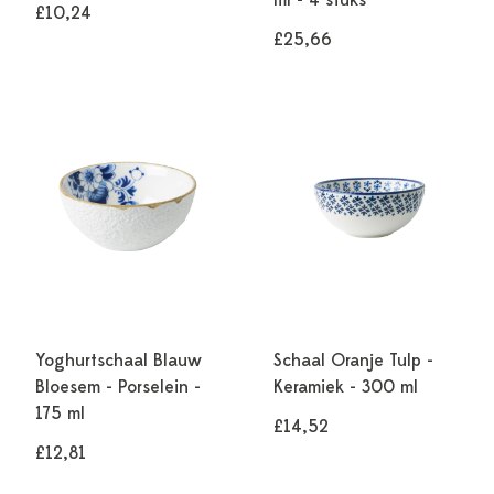
ml - 4 stuks
£10,24
£25,66
Yoghurtschaal Blauw
Schaal Oranje Tulp -
Bloesem - Porselein -
Keramiek - 300 ml
175 ml
£14,52
£12,81