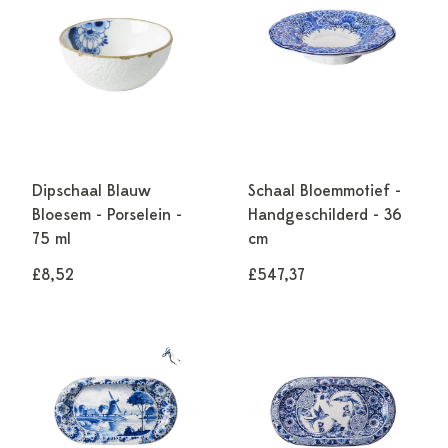
Dipschaal Blauw
Schaal Bloemmotief -
Bloesem - Porselein -
Handgeschilderd - 36
75 ml
cm
£8,52
£547,37