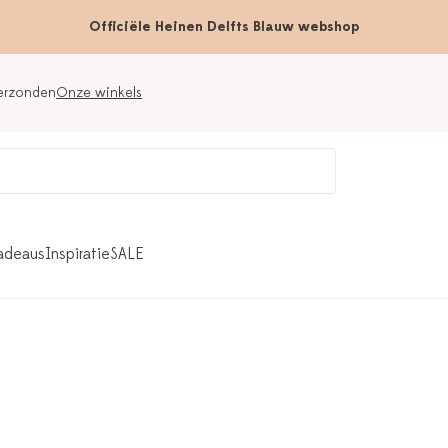
Officiële Heinen Delfts Blauw webshop
verzonden
Onze winkels
adeaus
Inspiratie
SALE