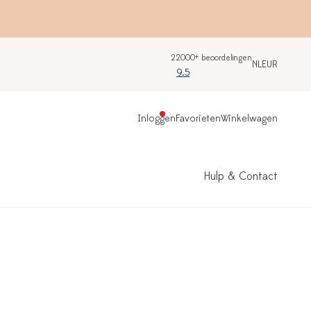
22000+ beoordelingen
NL
EUR
9.5
Inloggen
Favorieten
Winkelwagen
Hulp & Contact