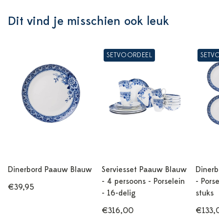
Dit vind je misschien ook leuk
SETVOORDEEL
SETV
Dinerbord Paauw Blauw
Serviesset Paauw Blauw
Diner
- 4 persoons - Porselein
- Pors
€39,95
- 16-delig
stuks
€316,00
€133,