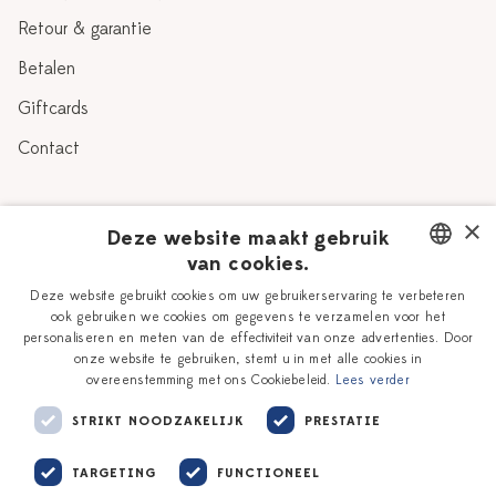
Retour & garantie
Betalen
Giftcards
Contact
Over Heinen Delfts Blauw
×
Deze website maakt gebruik
van cookies.
Blog
Delfts Blauw
DUTCH
Deze website gebruikt cookies om uw gebruikerservaring te verbeteren
Verhaal
Workshops
ook gebruiken we cookies om gegevens te verzamelen voor het
ENGLISH
personaliseren en meten van de effectiviteit van onze advertenties. Door
Onze plateelschilders
Vacatures
onze website te gebruiken, stemt u in met alle cookies in
overeenstemming met ons Cookiebeleid.
Lees verder
Winkels
Zakelijk
STRIKT NOODZAKELIJK
PRESTATIE
TARGETING
FUNCTIONEEL